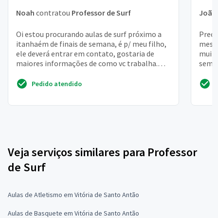
Noah
contratou
Professor de Surf
João
Oi estou procurando aulas de surf próximo a
Preci
itanhaém de finais de semana, é p/ meu filho,
messe
ele deverá entrar em contato, gostaria de
muito
maiores informações de como vc trabalha.
sem p
Grata
Pedido atendido
Veja serviços similares para Professor
de Surf
Aulas de Atletismo em Vitória de Santo Antão
Aulas de Basquete em Vitória de Santo Antão