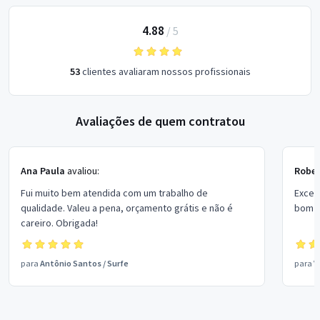
4.88
/
5
53
clientes avaliaram nossos profissionais
Avaliações de quem contratou
Ana Paula
avaliou:
Rober
Fui muito bem atendida com um trabalho de
Excel
qualidade. Valeu a pena, orçamento grátis e não é
bom p
careiro. Obrigada!
para
Antônio Santos
/
Surfe
para
V