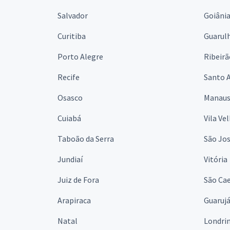
Salvador
Goiâni
Curitiba
Guarul
Porto Alegre
Ribeirã
Recife
Santo 
Osasco
Manau
Cuiabá
Vila Ve
Taboão da Serra
São Jo
Jundiaí
Vitória
Juiz de Fora
São Cae
Arapiraca
Guaruj
Natal
Londri