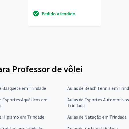
Pedido atendido
ara Professor de vôlei
e Basquete em Trindade
Aulas de Beach Tennis em Trin
e Esportes Aquáticos em
Aulas de Esportes Automotivo
de
Trindade
de Hipismo em Trindade
Aulas de Natação em Trindade
e Softbol em Trindade
Aulas de Surf em Trindade