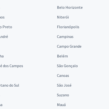
a
Belo Horizonte
hos
Niterói
o Preto
Florianópolis
André
Campinas
s
Campo Grande
lha
Belém
sé dos Campos
São Gonçalo
Canoas
tano do Sul
São José
á
Suzano
na
Mauá