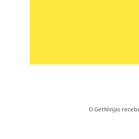
O GetNinjas receb