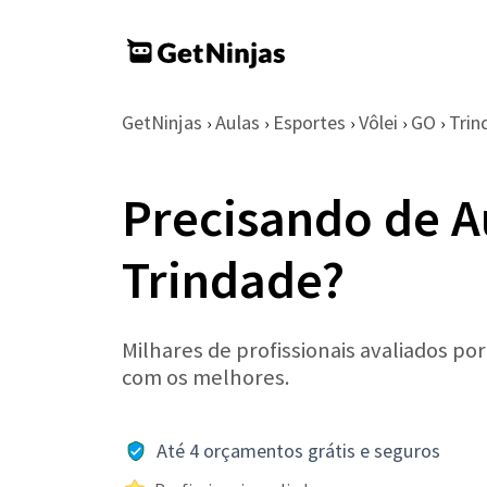
GetNinjas
Aulas
Esportes
Vôlei
GO
Trin
›
›
›
›
›
Precisando de A
Trindade?
Milhares de profissionais avaliados po
com os melhores.
Até 4 orçamentos grátis e seguros