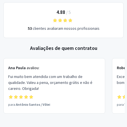
4.88
/
5
53
clientes avaliaram nossos profissionais
Avaliações de quem contratou
Ana Paula
avaliou:
Rober
Fui muito bem atendida com um trabalho de
Excel
qualidade. Valeu a pena, orçamento grátis e não é
bom p
careiro. Obrigada!
para
Antônio Santos
/
Vôlei
para
V