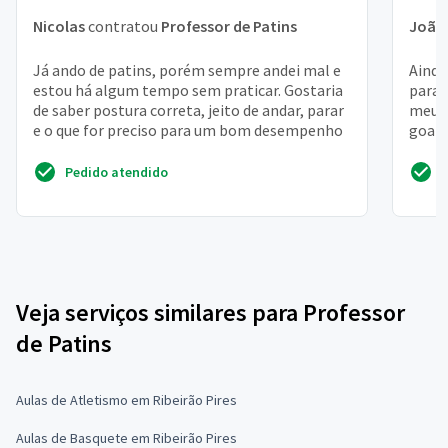
Nicolas
contratou
Professor de Patins
João 
Já ando de patins, porém sempre andei mal e
Ainda
estou há algum tempo sem praticar. Gostaria
para 
de saber postura correta, jeito de andar, parar
meu p
e o que for preciso para um bom desempenho
goata
do lug
Pedido atendido
Veja serviços similares para Professor
de Patins
Aulas de Atletismo em Ribeirão Pires
Aulas de Basquete em Ribeirão Pires