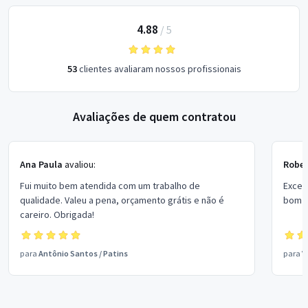
4.88
/
5
53
clientes avaliaram nossos profissionais
Avaliações de quem contratou
Ana Paula
avaliou:
Rober
Fui muito bem atendida com um trabalho de
Excel
qualidade. Valeu a pena, orçamento grátis e não é
bom p
careiro. Obrigada!
para
Antônio Santos
/
Patins
para
V