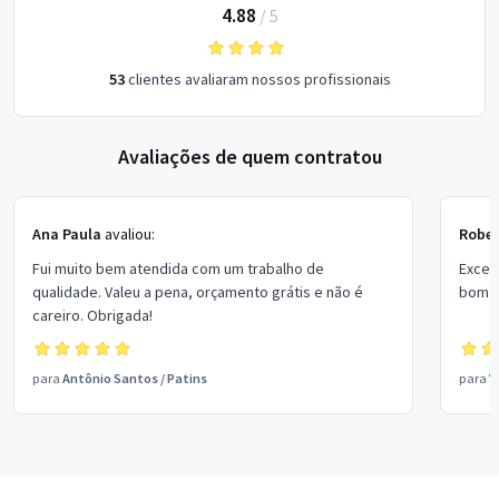
4.88
/
5
53
clientes avaliaram nossos profissionais
Avaliações de quem contratou
Ana Paula
avaliou:
Rober
Fui muito bem atendida com um trabalho de
Excel
qualidade. Valeu a pena, orçamento grátis e não é
bom p
careiro. Obrigada!
para
Antônio Santos
/
Patins
para
V