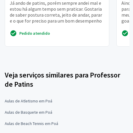
Já ando de patins, porém sempre andei mal e
Ainda
estou há algum tempo sem praticar. Gostaria
para 
de saber postura correta, jeito de andar, parar
meu p
e o que for preciso para um bom desempenho
goata
do lug
Pedido atendido
Veja serviços similares para Professor
de Patins
Aulas de Atletismo em Poá
Aulas de Basquete em Poá
Aulas de Beach Tennis em Poá