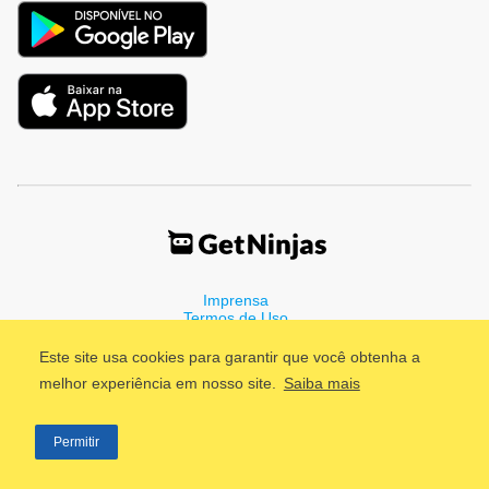
Imprensa
Termos de Uso
Política de Privacidade
Este site usa cookies para garantir que você obtenha a
melhor experiência em nosso site.
Saiba mais
©2011 - 2026, GetNinjas LTDA. CNPJ 55.744.877/0001-89 - Rua
Permitir
Dr. Fernandes Coelho, 85 - 3º andar - São Paulo/SP - Brasil
;