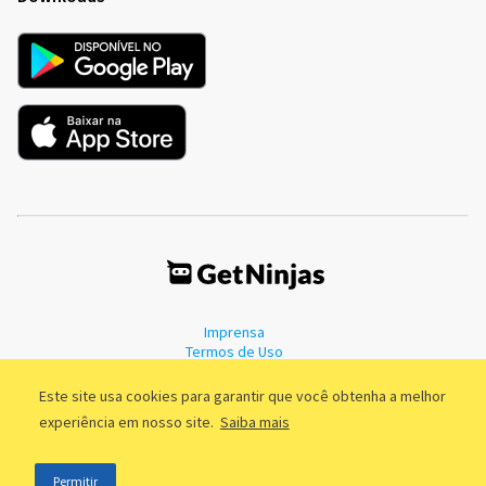
Imprensa
Termos de Uso
Política de Privacidade
Este site usa cookies para garantir que você obtenha a melhor
experiência em nosso site.
Saiba mais
©2011 - 2026, GetNinjas LTDA. CNPJ 55.744.877/0001-89 - Rua Dr.
Permitir
Fernandes Coelho, 85 - 3º andar - São Paulo/SP - Brasil