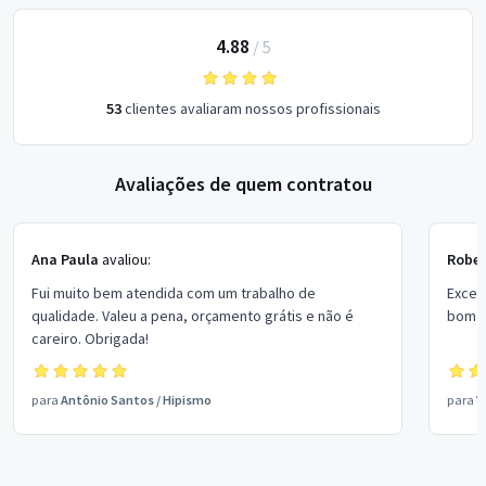
4.88
/
5
53
clientes avaliaram nossos profissionais
Avaliações de quem contratou
Ana Paula
avaliou:
Rober
Fui muito bem atendida com um trabalho de
Excel
qualidade. Valeu a pena, orçamento grátis e não é
bom p
careiro. Obrigada!
para
Antônio Santos
/
Hipismo
para
V