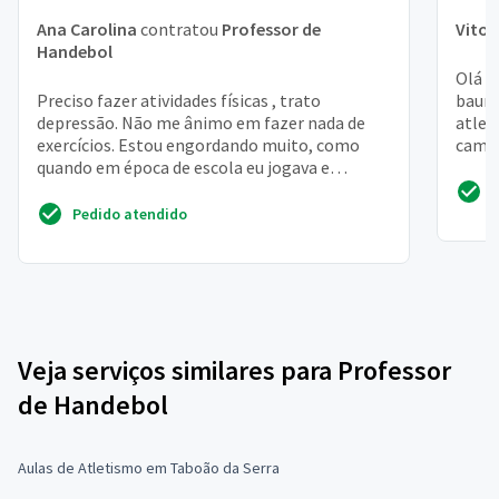
Ana Carolina
contratou
Professor de
Vitor
Handebol
Olá s
Preciso fazer atividades físicas , trato
bauru
depressão. Não me ânimo em fazer nada de
atlet
exercícios. Estou engordando muito, como
campo
quando em época de escola eu jogava e
iremos
adorava. Estou vendo como ...
Pedido atendido
Veja serviços similares para Professor
de Handebol
Aulas de Atletismo em Taboão da Serra