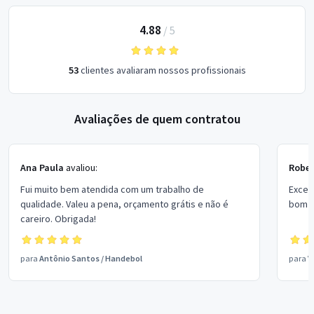
4.88
/
5
53
clientes avaliaram nossos profissionais
Avaliações de quem contratou
Ana Paula
avaliou:
Rober
Fui muito bem atendida com um trabalho de
Excel
qualidade. Valeu a pena, orçamento grátis e não é
bom p
careiro. Obrigada!
para
Antônio Santos
/
Handebol
para
V