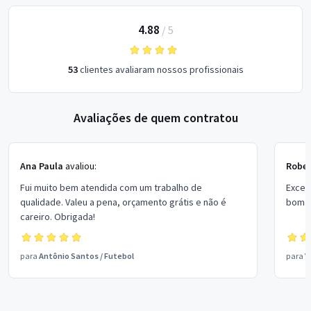
4.88
/
5
53
clientes avaliaram nossos profissionais
Avaliações de quem contratou
Ana Paula
avaliou:
Rober
Fui muito bem atendida com um trabalho de
Excel
qualidade. Valeu a pena, orçamento grátis e não é
bom p
careiro. Obrigada!
para
Antônio Santos
/
Futebol
para
V