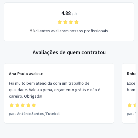
4.88
/
5
53
clientes avaliaram nossos profissionais
Avaliações de quem contratou
Ana Paula
avaliou:
Rober
Fui muito bem atendida com um trabalho de
Excel
qualidade. Valeu a pena, orçamento grátis e não é
bom p
careiro. Obrigada!
para
Antônio Santos
/
Futebol
para
V