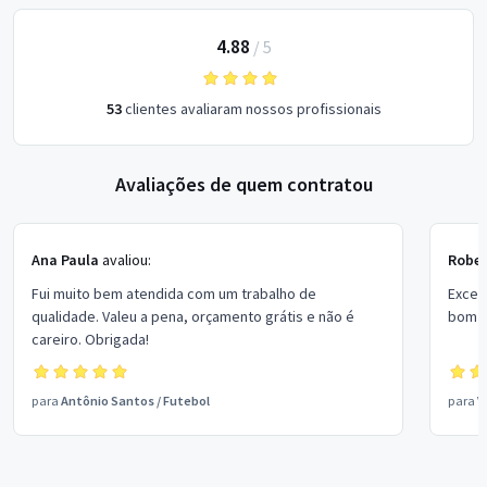
4.88
/
5
53
clientes avaliaram nossos profissionais
Avaliações de quem contratou
Ana Paula
avaliou:
Rober
Fui muito bem atendida com um trabalho de
Excel
qualidade. Valeu a pena, orçamento grátis e não é
bom p
careiro. Obrigada!
para
Antônio Santos
/
Futebol
para
V