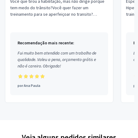
Você que tirou a habilitação, mas não dirige porque
Especi
tem medo do trânsito?Você quer fazer um
Hipert
treinamento para se aperfeiçoar no transito?
traini
Instrutor competente em treino para
lesões
habilitados.Aul...
Recomendação mais recente:
Re
Fui muito bem atendida com um trabalho de
Ex
qualidade. Valeu a pena, orçamento grátis e
co
não é careiro. Obrigada!
por
Ana Paula
po
Veja alguns pedidos similares