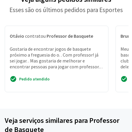
Esses são os últimos pedidos para Esportes
Otávio
contratou
Professor de Basquete
Brun
Gostaria de encontrar jogos de basquete
Meu f
próximo a freguesia do o. . Com professor! já
basqu
sei jogar. . Mas gostaria de melhorar e
club 
encontrar pessoas para jogar com professor.
dele 
Obrigado
estuda
Pedido atendido
Veja serviços similares para Professor
de Basquete