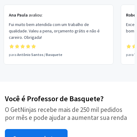
Ana Paula
avaliou:
Rober
Fui muito bem atendida com um trabalho de
Excel
qualidade. Valeu a pena, orçamento grátis e não é
bom p
careiro. Obrigada!
para
Antônio Santos
/
Basquete
para
V
Você é Professor de Basquete?
O GetNinjas recebe mais de 250 mil pedidos
por mês e pode ajudar a aumentar sua renda