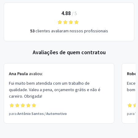
4.88
/
5
53
clientes avaliaram nossos profissionais
Avaliações de quem contratou
Ana Paula
avaliou:
Rober
Fui muito bem atendida com um trabalho de
Excel
qualidade. Valeu a pena, orçamento grátis e não é
bom p
careiro. Obrigada!
para
Antônio Santos
/
Automotivo
para
V