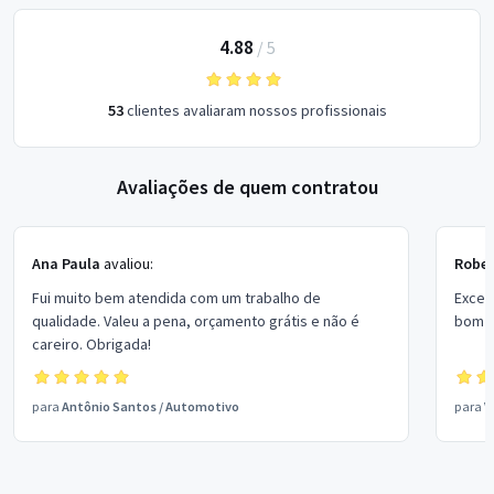
4.88
/
5
53
clientes avaliaram nossos profissionais
Avaliações de quem contratou
Ana Paula
avaliou:
Rober
Fui muito bem atendida com um trabalho de
Excel
qualidade. Valeu a pena, orçamento grátis e não é
bom p
careiro. Obrigada!
para
Antônio Santos
/
Automotivo
para
V