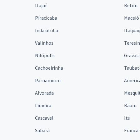
Itajaí
Betim
Piracicaba
Maceió
Indaiatuba
Itaqua
Valinhos
Teresi
Nilópolis
Gravata
Cachoeirinha
Taubat
Parnamirim
Americ
Alvorada
Mesqui
Limeira
Bauru
Cascavel
Itu
Sabará
Franca