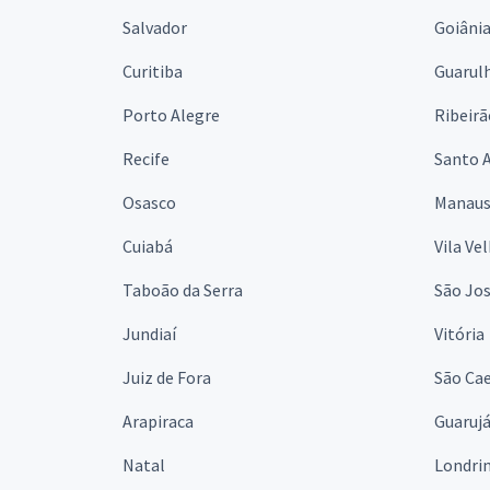
Salvador
Goiâni
Curitiba
Guarul
Porto Alegre
Ribeirã
Recife
Santo 
Osasco
Manau
Cuiabá
Vila Ve
Taboão da Serra
São Jo
Jundiaí
Vitória
Juiz de Fora
São Cae
Arapiraca
Guaruj
Natal
Londri