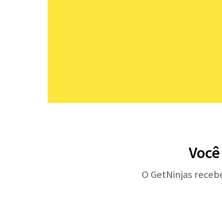
Você
O GetNinjas receb