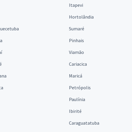
Itapevi
Hortolândia
quecetuba
Sumaré
na
Pinhais
í
Viamão
é
Cariacica
ana
Maricá
ta
Petrópolis
Paulínia
Ibirité
Caraguatatuba