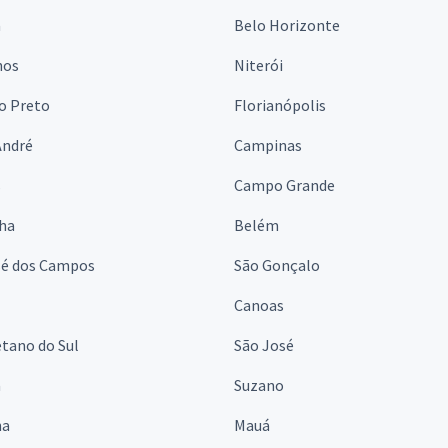
a
Belo Horizonte
hos
Niterói
o Preto
Florianópolis
André
Campinas
s
Campo Grande
lha
Belém
sé dos Campos
São Gonçalo
Canoas
tano do Sul
São José
á
Suzano
na
Mauá