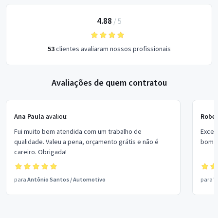
4.88
/
5
53
clientes avaliaram nossos profissionais
Avaliações de quem contratou
Ana Paula
avaliou:
Rober
Fui muito bem atendida com um trabalho de
Excel
qualidade. Valeu a pena, orçamento grátis e não é
bom p
careiro. Obrigada!
para
Antônio Santos
/
Automotivo
para
V