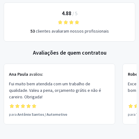
4.88
/
5
53
clientes avaliaram nossos profissionais
Avaliações de quem contratou
Ana Paula
avaliou:
Rober
Fui muito bem atendida com um trabalho de
Excel
qualidade. Valeu a pena, orçamento grátis e não é
bom p
careiro. Obrigada!
para
Antônio Santos
/
Automotivo
para
V