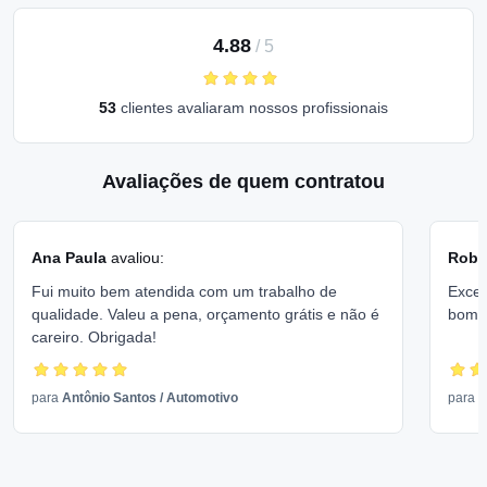
4.88
/
5
53
clientes avaliaram nossos profissionais
Avaliações de quem contratou
Ana Paula
avaliou:
Rober
Fui muito bem atendida com um trabalho de
Excel
qualidade. Valeu a pena, orçamento grátis e não é
bom 
careiro. Obrigada!
para
Antônio Santos
/
Automotivo
para
V