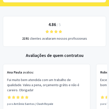
4.86
/
5
2191
clientes avaliaram nossos profissionais
Avaliações de quem contratou
Ana Paula
avaliou:
Rober
Fui muito bem atendida com um trabalho de
Excel
qualidade. Valeu a pena, orçamento grátis e não é
bom p
careiro. Obrigada!
para
Antônio Santos
/
Clash Royale
para
V