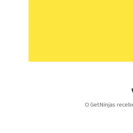
O GetNinjas receb