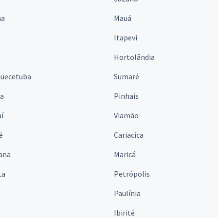
na
Mauá
Itapevi
Hortolândia
quecetuba
Sumaré
na
Pinhais
í
Viamão
é
Cariacica
ana
Maricá
ta
Petrópolis
Paulínia
Ibirité