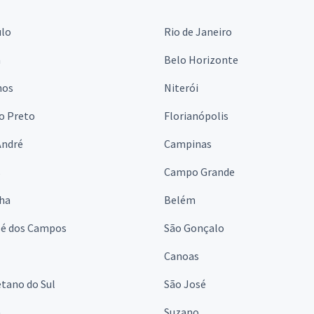
ulo
Rio de Janeiro
a
Belo Horizonte
hos
Niterói
o Preto
Florianópolis
André
Campinas
s
Campo Grande
lha
Belém
sé dos Campos
São Gonçalo
Canoas
tano do Sul
São José
á
Suzano