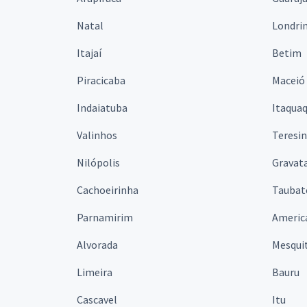
Natal
Londri
Itajaí
Betim
Piracicaba
Maceió
Indaiatuba
Itaqua
Valinhos
Teresi
Nilópolis
Gravata
Cachoeirinha
Taubat
Parnamirim
Americ
Alvorada
Mesqui
Limeira
Bauru
Cascavel
Itu