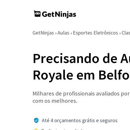
GetNinjas
Aulas
Esportes Eletrônicos
Cla
›
›
›
Precisando de A
Royale em Belfo
Milhares de profissionais avaliados po
com os melhores.
Até 4 orçamentos grátis e seguros