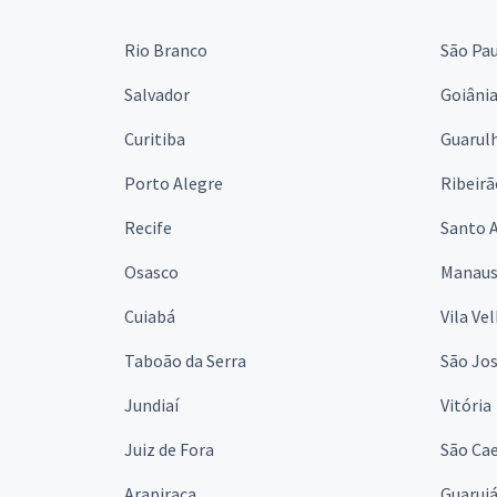
Rio Branco
São Pa
Salvador
Goiâni
Curitiba
Guarul
Porto Alegre
Ribeirã
Recife
Santo 
Osasco
Manau
Cuiabá
Vila Ve
Taboão da Serra
São Jo
Jundiaí
Vitória
Juiz de Fora
São Cae
Arapiraca
Guaruj