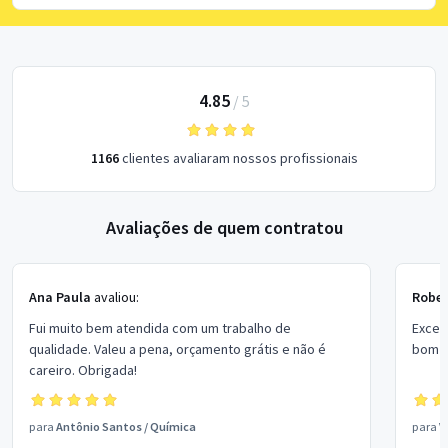
4.85
/
5
1166
clientes avaliaram nossos profissionais
Avaliações de quem contratou
Ana Paula
avaliou:
Rober
Fui muito bem atendida com um trabalho de
Excel
qualidade. Valeu a pena, orçamento grátis e não é
bom p
careiro. Obrigada!
para
Antônio Santos
/
Química
para
V