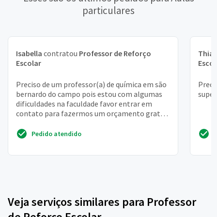
particulares
Isabella
contratou
Professor de Reforço
Thia
Escolar
Escol
Preciso de um professor(a) de química em são
Preci
bernardo do campo pois estou com algumas
super
dificuldades na faculdade favor entrar em
contato para fazermos um orçamento grata
natalia
Pedido atendido
Veja serviços similares para Professor
de Reforço Escolar