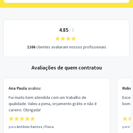
4.85
/
5
1166
clientes avaliaram nossos profissionais
Avaliações de quem contratou
Ana Paula
avaliou:
Rober
Fui muito bem atendida com um trabalho de
Excel
qualidade. Valeu a pena, orçamento grátis e não é
bom p
careiro. Obrigada!
para
Antônio Santos
/
Física
para
V