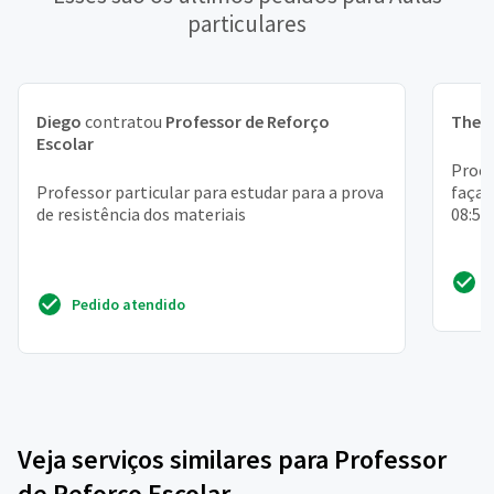
particulares
Diego
contratou
Professor de Reforço
Theo
Escolar
Procu
Professor particular para estudar para a prova
faça 
de resistência dos materiais
08:50
Pedido atendido
Veja serviços similares para Professor
de Reforço Escolar