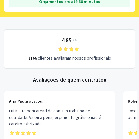
Orçamentos em até 60 minutos
4.85
/
5
1166
clientes avaliaram nossos profissionais
Avaliações de quem contratou
Ana Paula
avaliou:
Rober
Fui muito bem atendida com um trabalho de
Excel
qualidade. Valeu a pena, orçamento grátis e não é
bom p
careiro. Obrigada!