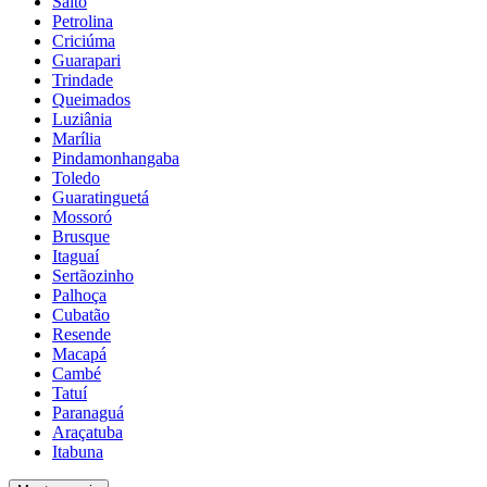
Salto
Petrolina
Criciúma
Guarapari
Trindade
Queimados
Luziânia
Marília
Pindamonhangaba
Toledo
Guaratinguetá
Mossoró
Brusque
Itaguaí
Sertãozinho
Palhoça
Cubatão
Resende
Macapá
Cambé
Tatuí
Paranaguá
Araçatuba
Itabuna