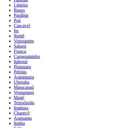
Limeira
Bauru
Paulínia
Poá
Cascavel
Itu
Ibirité
Votorantim
Sabará
Franca
Caraguatatuba
Itaboraí
Piraquara
Pelotas
Araraquara
Uberaba
Maracanaú
Vespasiano
Magé
Teresópolis
Ipatinga
Chapecó
Araruama
Itatiba