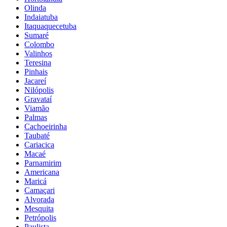
Olinda
Indaiatuba
Itaquaquecetuba
Sumaré
Colombo
Valinhos
Teresina
Pinhais
Jacareí
Nilópolis
Gravataí
Viamão
Palmas
Cachoeirinha
Taubaté
Cariacica
Macaé
Parnamirim
Americana
Maricá
Camaçari
Alvorada
Mesquita
Petrópolis
Paulista