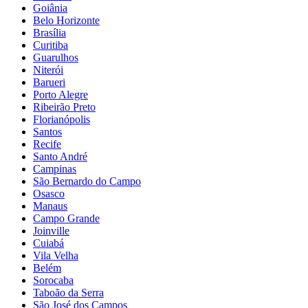
Goiânia
Belo Horizonte
Brasília
Curitiba
Guarulhos
Niterói
Barueri
Porto Alegre
Ribeirão Preto
Florianópolis
Santos
Recife
Santo André
Campinas
São Bernardo do Campo
Osasco
Manaus
Campo Grande
Joinville
Cuiabá
Vila Velha
Belém
Sorocaba
Taboão da Serra
São José dos Campos