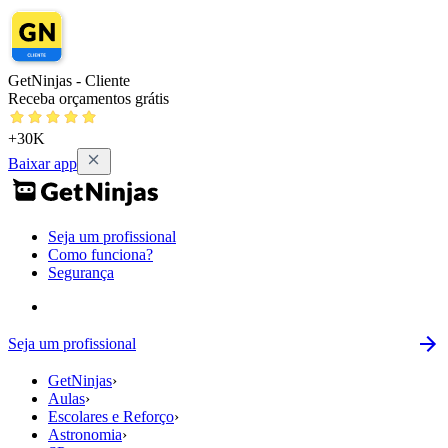
GetNinjas - Cliente
Receba orçamentos grátis
+30K
Baixar app
Seja um profissional
Como funciona?
Segurança
Seja um profissional
GetNinjas
›
Aulas
›
Escolares e Reforço
›
Astronomia
›