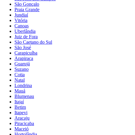
São Gonçalo
Praia Grande
Jundiaí
Vitória
Canoas
Uberlândia
Juiz de Fora
São Caetano do Sul
São José
Carapicuíba
Arapiraca
Guarujá
Suzano
Cotia
Natal
Londrina
Mauá
Blumenau
Itajaí
Betim
Itapevi
Aracaju
Piracicaba
Maceió
Hortolândia