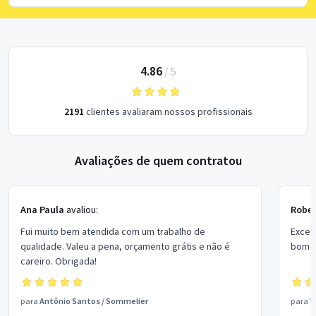
4.86
/
5
2191
clientes avaliaram nossos profissionais
Avaliações de quem contratou
Ana Paula
avaliou:
Rober
Fui muito bem atendida com um trabalho de
Excel
qualidade. Valeu a pena, orçamento grátis e não é
bom p
careiro. Obrigada!
para
Antônio Santos
/
Sommelier
para
V