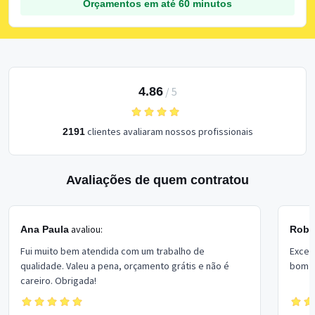
Orçamentos em até 60 minutos
4.86
/
5
clientes avaliaram nossos profissionais
2191
Avaliações de quem contratou
avaliou:
Ana Paula
Rober
Fui muito bem atendida com um trabalho de
Excel
qualidade. Valeu a pena, orçamento grátis e não é
bom p
careiro. Obrigada!