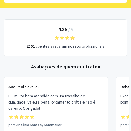
4.86
/
5
2191
clientes avaliaram nossos profissionais
Avaliações de quem contratou
Ana Paula
avaliou:
Rober
Fui muito bem atendida com um trabalho de
Excel
qualidade. Valeu a pena, orçamento grátis e não é
bom p
careiro. Obrigada!
para
Antônio Santos
/
Sommelier
para
V