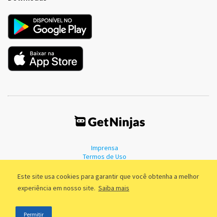
Imprensa
Termos de Uso
Política de Privacidade
Este site usa cookies para garantir que você obtenha a melhor
experiência em nosso site.
Saiba mais
©2011 - 2026, GetNinjas LTDA. CNPJ 55.744.877/0001-89 - Rua Dr.
Permitir
Fernandes Coelho, 85 - 3º andar - São Paulo/SP - Brasil