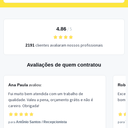
4.86
/
5
clientes avaliaram nossos profissionais
2191
Avaliações de quem contratou
avaliou:
Ana Paula
Rober
Fui muito bem atendida com um trabalho de
Excel
qualidade. Valeu a pena, orçamento grátis e não é
bom p
careiro. Obrigada!
para
para
Antônio Santos
/
Recepcionista
V