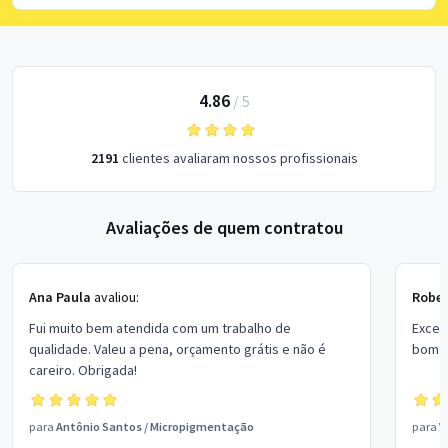
4.86
/
5
2191
clientes avaliaram nossos profissionais
Avaliações de quem contratou
Ana Paula
avaliou:
Rober
Fui muito bem atendida com um trabalho de
Excel
qualidade. Valeu a pena, orçamento grátis e não é
bom p
careiro. Obrigada!
para
Antônio Santos
/
Micropigmentação
para
V