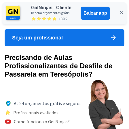
GetNinjas - Cliente
Receba orçamentos grátis
Baixar app
Entrar
+30K
Seja um profissional
Precisando de Aulas
Profissionalizantes de Desfile de
Passarela em Teresópolis?
Até 4 orçamentos grátis e seguros
Profissionais avaliados
Como funciona o GetNinjas?