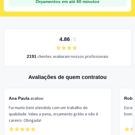
Orçamentos em até 60 minutos
4.86
/
5
clientes avaliaram nossos profissionais
2191
Avaliações de quem contratou
avaliou:
Ana Paula
Rober
Fui muito bem atendida com um trabalho de
Excel
qualidade. Valeu a pena, orçamento grátis e não é
bom p
careiro. Obrigada!