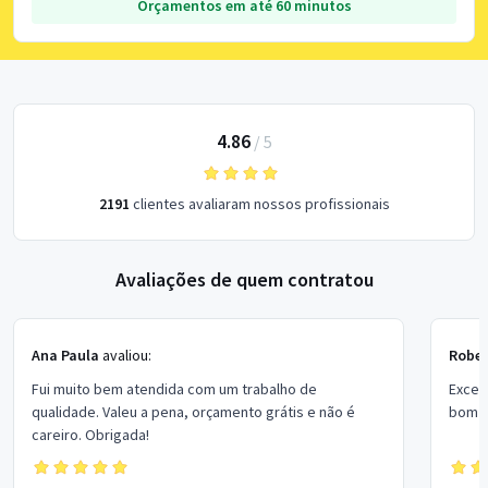
Orçamentos em até 60 minutos
4.86
/
5
2191
clientes avaliaram nossos profissionais
Avaliações de quem contratou
Ana Paula
avaliou:
Rober
Fui muito bem atendida com um trabalho de
Excel
qualidade. Valeu a pena, orçamento grátis e não é
bom p
careiro. Obrigada!