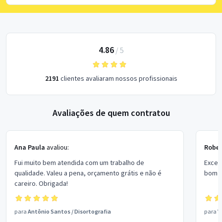
4.86
/
5
2191
clientes avaliaram nossos profissionais
Avaliações de quem contratou
Ana Paula
avaliou:
Rober
Fui muito bem atendida com um trabalho de
Excel
qualidade. Valeu a pena, orçamento grátis e não é
bom p
careiro. Obrigada!
para
Antônio Santos
/
Disortografia
para
V