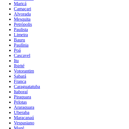
Maricá
Camaçari
Alvorada
Mesquita
Petrópolis
Paulista
Limeira
Bauru
Paulínia
Poá
Cascavel
Itu
Ibirité
Votorantim
Sabará
Franca
Caraguatatuba
Itaboraí
Piraquara
Pelotas
Araraquara
Uberaba
Maracanaú
Vespasiano
Magé