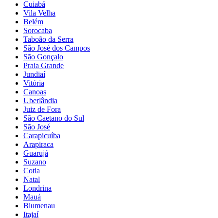
Cuiabá
Vila Velha
Belém
Sorocaba
Taboão da Serra
São José dos Campos
São Gonçalo
Praia Grande
Jundiaí
Vitória
Canoas
Uberlândia
Juiz de Fora
São Caetano do Sul
São José
Carapicuíba
Arapiraca
Guarujá
Suzano
Cotia
Natal
Londrina
Mauá
Blumenau
Itajaí