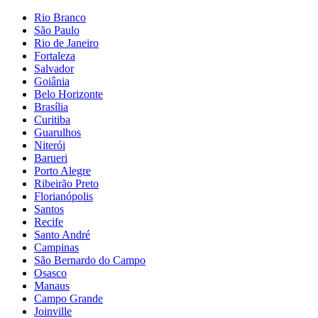
Rio Branco
São Paulo
Rio de Janeiro
Fortaleza
Salvador
Goiânia
Belo Horizonte
Brasília
Curitiba
Guarulhos
Niterói
Barueri
Porto Alegre
Ribeirão Preto
Florianópolis
Santos
Recife
Santo André
Campinas
São Bernardo do Campo
Osasco
Manaus
Campo Grande
Joinville