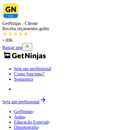
GetNinjas - Cliente
Receba orçamentos grátis
+30K
Baixar app
Seja um profissional
Como funciona?
Segurança
Seja um profissional
GetNinjas
›
Aulas
›
Educação Especial
›
Disortografia
›