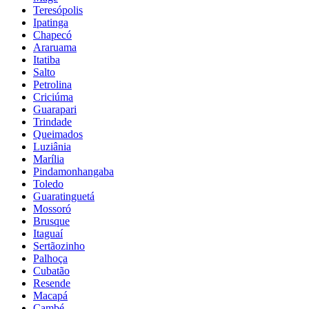
Teresópolis
Ipatinga
Chapecó
Araruama
Itatiba
Salto
Petrolina
Criciúma
Guarapari
Trindade
Queimados
Luziânia
Marília
Pindamonhangaba
Toledo
Guaratinguetá
Mossoró
Brusque
Itaguaí
Sertãozinho
Palhoça
Cubatão
Resende
Macapá
Cambé