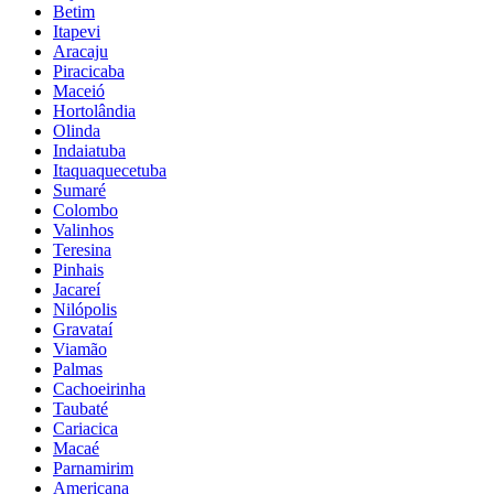
Betim
Itapevi
Aracaju
Piracicaba
Maceió
Hortolândia
Olinda
Indaiatuba
Itaquaquecetuba
Sumaré
Colombo
Valinhos
Teresina
Pinhais
Jacareí
Nilópolis
Gravataí
Viamão
Palmas
Cachoeirinha
Taubaté
Cariacica
Macaé
Parnamirim
Americana