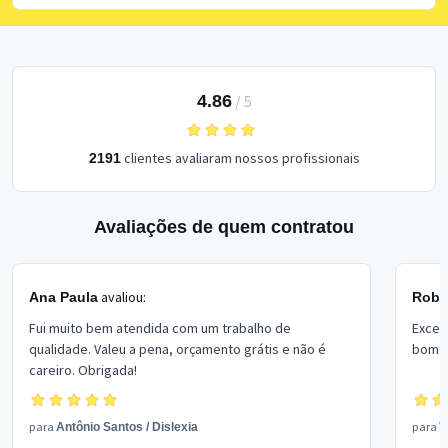
4.86
/
5
clientes avaliaram nossos profissionais
2191
Avaliações de quem contratou
avaliou:
Ana Paula
Rober
Fui muito bem atendida com um trabalho de
Excel
qualidade. Valeu a pena, orçamento grátis e não é
bom p
careiro. Obrigada!
para
para
Antônio Santos
/
Dislexia
V