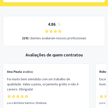
4.86
/
5
2191
clientes avaliaram nossos profissionais
Avaliações de quem contratou
Ana Paula
avaliou:
Rober
Fui muito bem atendida com um trabalho de
Excel
qualidade. Valeu a pena, orçamento grátis e não é
bom p
careiro. Obrigada!
para
Antônio Santos
/
Dislexia
para
V