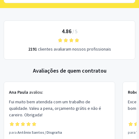
4.86
/
5
2191
clientes avaliaram nossos profissionais
Avaliações de quem contratou
Ana Paula
avaliou:
Rober
Fui muito bem atendida com um trabalho de
Excel
qualidade. Valeu a pena, orçamento grátis e não é
bom p
careiro. Obrigada!
para
Antônio Santos
/
Disgrafia
para
V