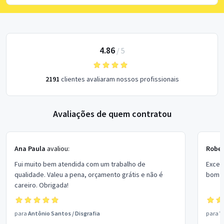
4.86
/
5
2191
clientes avaliaram nossos profissionais
Avaliações de quem contratou
Ana Paula
avaliou:
Rober
Fui muito bem atendida com um trabalho de
Excel
qualidade. Valeu a pena, orçamento grátis e não é
bom p
careiro. Obrigada!
para
Antônio Santos
/
Disgrafia
para
V