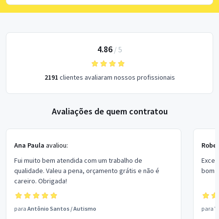
4.86
/
5
2191
clientes avaliaram nossos profissionais
Avaliações de quem contratou
Ana Paula
avaliou:
Rober
Fui muito bem atendida com um trabalho de
Excel
qualidade. Valeu a pena, orçamento grátis e não é
bom p
careiro. Obrigada!
para
Antônio Santos
/
Autismo
para
V