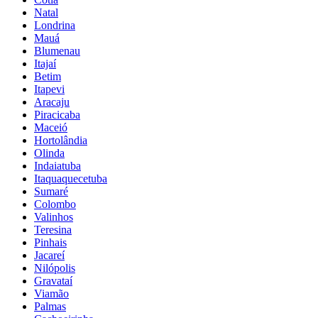
Natal
Londrina
Mauá
Blumenau
Itajaí
Betim
Itapevi
Aracaju
Piracicaba
Maceió
Hortolândia
Olinda
Indaiatuba
Itaquaquecetuba
Sumaré
Colombo
Valinhos
Teresina
Pinhais
Jacareí
Nilópolis
Gravataí
Viamão
Palmas