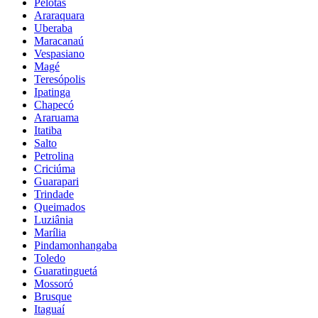
Pelotas
Araraquara
Uberaba
Maracanaú
Vespasiano
Magé
Teresópolis
Ipatinga
Chapecó
Araruama
Itatiba
Salto
Petrolina
Criciúma
Guarapari
Trindade
Queimados
Luziânia
Marília
Pindamonhangaba
Toledo
Guaratinguetá
Mossoró
Brusque
Itaguaí