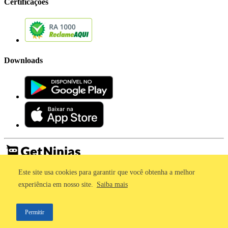
Certificações
Downloads
Este site usa cookies para garantir que você obtenha a melhor
Imprensa
Termos de Uso
experiência em nosso site.
Saiba mais
Política de Privacidade
©2011 - 2026, GetNinjas LTDA. CNPJ 55.744.877/0001-89 - Rua
Permitir
Dr. Fernandes Coelho, 85 - 3º andar - São Paulo/SP - Brasil