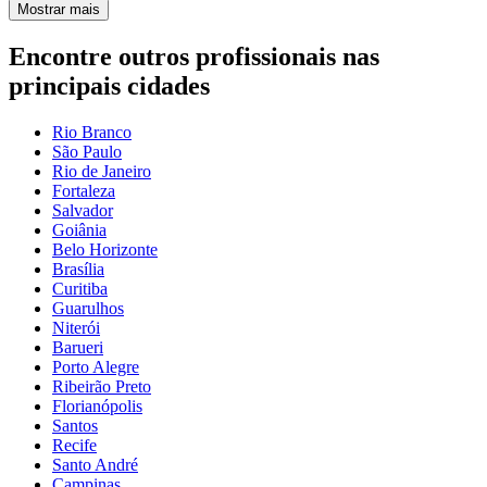
Mostrar mais
Encontre outros profissionais nas
principais cidades
Rio Branco
São Paulo
Rio de Janeiro
Fortaleza
Salvador
Goiânia
Belo Horizonte
Brasília
Curitiba
Guarulhos
Niterói
Barueri
Porto Alegre
Ribeirão Preto
Florianópolis
Santos
Recife
Santo André
Campinas