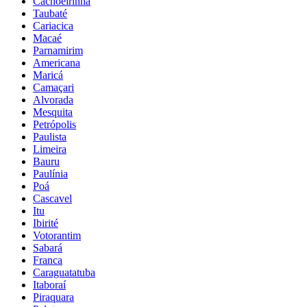
Cachoeirinha
Taubaté
Cariacica
Macaé
Parnamirim
Americana
Maricá
Camaçari
Alvorada
Mesquita
Petrópolis
Paulista
Limeira
Bauru
Paulínia
Poá
Cascavel
Itu
Ibirité
Votorantim
Sabará
Franca
Caraguatatuba
Itaboraí
Piraquara