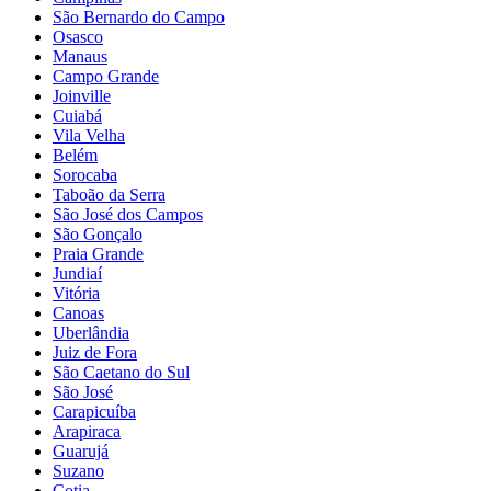
São Bernardo do Campo
Osasco
Manaus
Campo Grande
Joinville
Cuiabá
Vila Velha
Belém
Sorocaba
Taboão da Serra
São José dos Campos
São Gonçalo
Praia Grande
Jundiaí
Vitória
Canoas
Uberlândia
Juiz de Fora
São Caetano do Sul
São José
Carapicuíba
Arapiraca
Guarujá
Suzano
Cotia