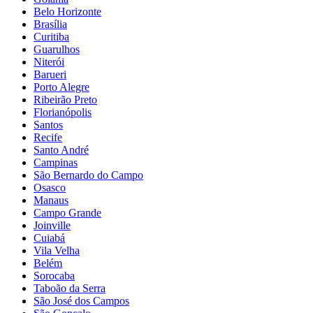
Belo Horizonte
Brasília
Curitiba
Guarulhos
Niterói
Barueri
Porto Alegre
Ribeirão Preto
Florianópolis
Santos
Recife
Santo André
Campinas
São Bernardo do Campo
Osasco
Manaus
Campo Grande
Joinville
Cuiabá
Vila Velha
Belém
Sorocaba
Taboão da Serra
São José dos Campos