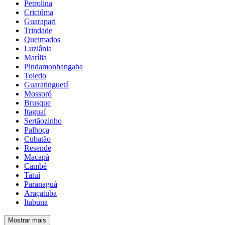
Petrolina
Criciúma
Guarapari
Trindade
Queimados
Luziânia
Marília
Pindamonhangaba
Toledo
Guaratinguetá
Mossoró
Brusque
Itaguaí
Sertãozinho
Palhoça
Cubatão
Resende
Macapá
Cambé
Tatuí
Paranaguá
Araçatuba
Itabuna
Mostrar mais