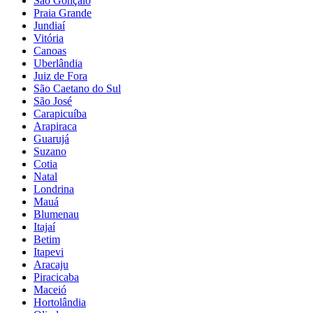
São Gonçalo
Praia Grande
Jundiaí
Vitória
Canoas
Uberlândia
Juiz de Fora
São Caetano do Sul
São José
Carapicuíba
Arapiraca
Guarujá
Suzano
Cotia
Natal
Londrina
Mauá
Blumenau
Itajaí
Betim
Itapevi
Aracaju
Piracicaba
Maceió
Hortolândia