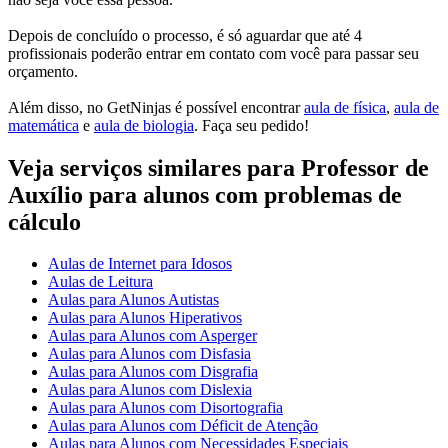
Depois de concluído o processo, é só aguardar que até 4
profissionais poderão entrar em contato com você para passar seu
orçamento.
Além disso, no GetNinjas é possível encontrar
aula de física
,
aula de
matemática
e
aula de biologia
. Faça seu pedido!
Veja serviços similares para Professor de
Auxílio para alunos com problemas de
cálculo
Aulas de Internet para Idosos
Aulas de Leitura
Aulas para Alunos Autistas
Aulas para Alunos Hiperativos
Aulas para Alunos com Asperger
Aulas para Alunos com Disfasia
Aulas para Alunos com Disgrafia
Aulas para Alunos com Dislexia
Aulas para Alunos com Disortografia
Aulas para Alunos com Déficit de Atenção
Aulas para Alunos com Necessidades Especiais