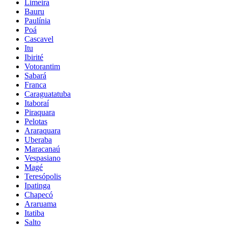
Limeira
Bauru
Paulínia
Poá
Cascavel
Itu
Ibirité
Votorantim
Sabará
Franca
Caraguatatuba
Itaboraí
Piraquara
Pelotas
Araraquara
Uberaba
Maracanaú
Vespasiano
Magé
Teresópolis
Ipatinga
Chapecó
Araruama
Itatiba
Salto