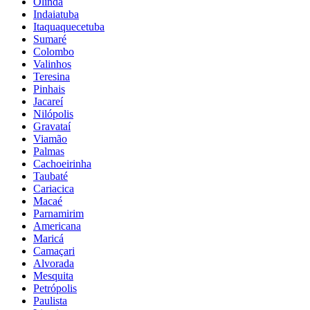
Olinda
Indaiatuba
Itaquaquecetuba
Sumaré
Colombo
Valinhos
Teresina
Pinhais
Jacareí
Nilópolis
Gravataí
Viamão
Palmas
Cachoeirinha
Taubaté
Cariacica
Macaé
Parnamirim
Americana
Maricá
Camaçari
Alvorada
Mesquita
Petrópolis
Paulista