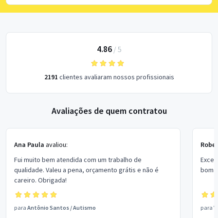
4.86
/
5
2191
clientes avaliaram nossos profissionais
Avaliações de quem contratou
Ana Paula
avaliou:
Rober
Fui muito bem atendida com um trabalho de
Excel
qualidade. Valeu a pena, orçamento grátis e não é
bom p
careiro. Obrigada!
para
Antônio Santos
/
Autismo
para
V