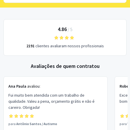
4.86
/
5
2191
clientes avaliaram nossos profissionais
Avaliações de quem contratou
Ana Paula
avaliou:
Rober
Fui muito bem atendida com um trabalho de
Excel
qualidade. Valeu a pena, orçamento grátis e não é
bom p
careiro. Obrigada!
para
Antônio Santos
/
Autismo
para
V