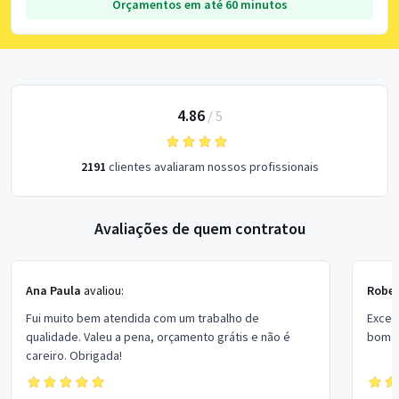
Orçamentos em até 60 minutos
4.86
/
5
2191
clientes avaliaram nossos profissionais
Avaliações de quem contratou
Ana Paula
avaliou:
Rober
Fui muito bem atendida com um trabalho de
Excel
qualidade. Valeu a pena, orçamento grátis e não é
bom p
careiro. Obrigada!