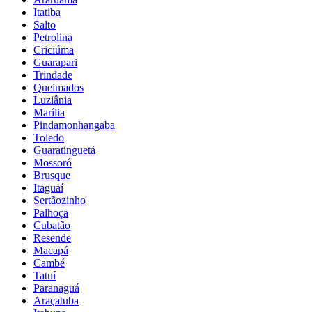
Itatiba
Salto
Petrolina
Criciúma
Guarapari
Trindade
Queimados
Luziânia
Marília
Pindamonhangaba
Toledo
Guaratinguetá
Mossoró
Brusque
Itaguaí
Sertãozinho
Palhoça
Cubatão
Resende
Macapá
Cambé
Tatuí
Paranaguá
Araçatuba