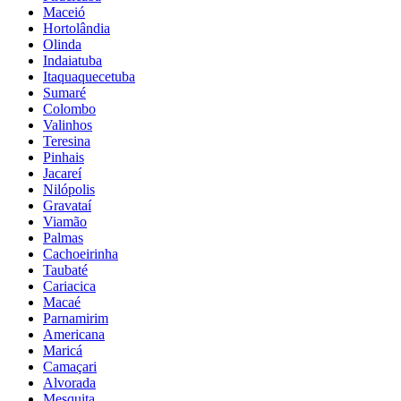
Maceió
Hortolândia
Olinda
Indaiatuba
Itaquaquecetuba
Sumaré
Colombo
Valinhos
Teresina
Pinhais
Jacareí
Nilópolis
Gravataí
Viamão
Palmas
Cachoeirinha
Taubaté
Cariacica
Macaé
Parnamirim
Americana
Maricá
Camaçari
Alvorada
Mesquita