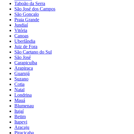
Taboão da Serra
São José dos Campos
São Gonçalo
Praia Grande
Jundiaí
Vitória
Canoas
Uberlândia
Juiz de Fora
São Caetano do Sul
São José
Carapicuíba
Arapiraca
Guarujá
Suzano
Cotia
Natal
Londrina
Mauá
Blumenau
Itajaí
Betim
Itapevi
Aracaju
Piracicaba