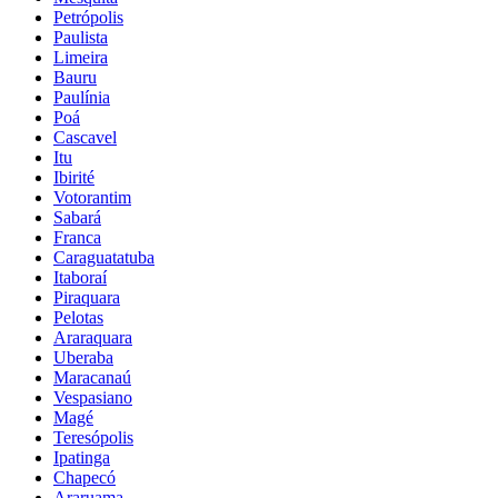
Petrópolis
Paulista
Limeira
Bauru
Paulínia
Poá
Cascavel
Itu
Ibirité
Votorantim
Sabará
Franca
Caraguatatuba
Itaboraí
Piraquara
Pelotas
Araraquara
Uberaba
Maracanaú
Vespasiano
Magé
Teresópolis
Ipatinga
Chapecó
Araruama