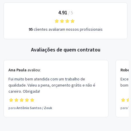
4.91
/
5
95
clientes avaliaram nossos profissionais
Avaliações de quem contratou
Ana Paula
avaliou:
Rober
Fui muito bem atendida com um trabalho de
Excel
qualidade. Valeu a pena, orçamento grátis e não é
bom p
careiro. Obrigada!
para
Antônio Santos
/
Zouk
para
V