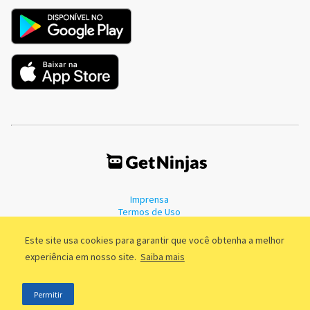
Imprensa
Termos de Uso
Política de Privacidade
Este site usa cookies para garantir que você obtenha a melhor
experiência em nosso site.
Saiba mais
©2011 - 2026, GetNinjas LTDA. CNPJ 55.744.877/0001-89 - Rua Dr.
Permitir
Fernandes Coelho, 85 - 3º andar - São Paulo/SP - Brasil