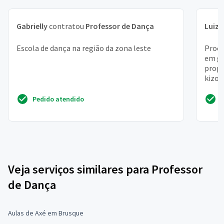
Gabrielly
contratou
Professor de Dança
Luiz 
Escola de dança na região da zona leste
Procu
em ge
propo
kizom
Pedido atendido
Veja serviços similares para Professor
de Dança
Aulas de Axé em Brusque