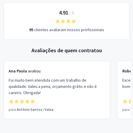
4.91
/
5
95
clientes avaliaram nossos profissionais
Avaliações de quem contratou
Ana Paula
avaliou:
Rober
Fui muito bem atendida com um trabalho de
Excel
qualidade. Valeu a pena, orçamento grátis e não é
bom p
careiro. Obrigada!
para
Antônio Santos
/
Valsa
para
V