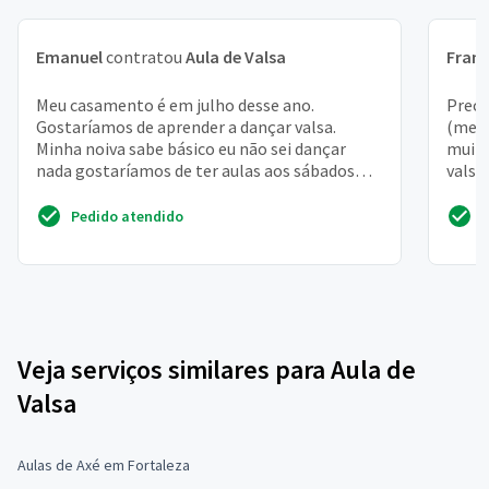
Emanuel
contratou
Aula de Valsa
Franc
Meu casamento é em julho desse ano.
Preci
Gostaríamos de aprender a dançar valsa.
(meu 
Minha noiva sabe básico eu não sei dançar
muito
nada gostaríamos de ter aulas aos sábados
valsa
manhã ou tarde
casam
Pedido atendido
Veja serviços similares para Aula de
Valsa
Aulas de Axé em Fortaleza