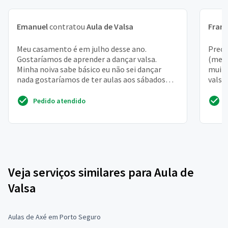
Emanuel
contratou
Aula de Valsa
Franc
Meu casamento é em julho desse ano.
Preci
Gostaríamos de aprender a dançar valsa.
(meu 
Minha noiva sabe básico eu não sei dançar
muito
nada gostaríamos de ter aulas aos sábados
valsa
manhã ou tarde
casam
Pedido atendido
Veja serviços similares para Aula de
Valsa
Aulas de Axé em Porto Seguro