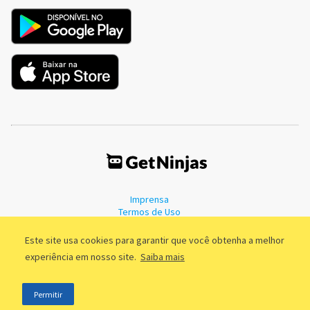
Imprensa
Termos de Uso
Política de Privacidade
Este site usa cookies para garantir que você obtenha a melhor
experiência em nosso site.
Saiba mais
©2011 - 2026, GetNinjas LTDA. CNPJ 55.744.877/0001-89 - Rua Dr.
Permitir
Fernandes Coelho, 85 - 3º andar - São Paulo/SP - Brasil