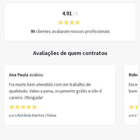
4.91
/
5
95
clientes avaliaram nossos profissionais
Avaliações de quem contratou
Ana Paula
avaliou:
Rober
Fui muito bem atendida com um trabalho de
Excel
qualidade. Valeu a pena, orçamento grátis e não é
bom p
careiro. Obrigada!
para
Antônio Santos
/
Valsa
para
V