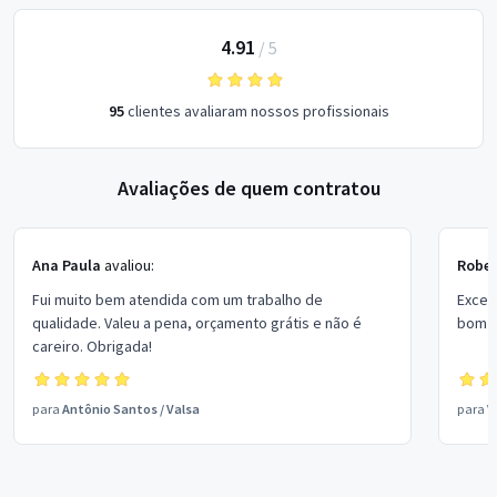
4.91
/
5
95
clientes avaliaram nossos profissionais
Avaliações de quem contratou
Ana Paula
avaliou:
Rober
Fui muito bem atendida com um trabalho de
Excel
qualidade. Valeu a pena, orçamento grátis e não é
bom p
careiro. Obrigada!
para
Antônio Santos
/
Valsa
para
V