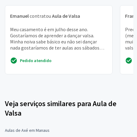
Emanuel
contratou
Aula de Valsa
Franc
Meu casamento é em julho desse ano.
Preci
Gostaríamos de aprender a dançar valsa.
(meu 
Minha noiva sabe básico eu não sei dançar
muito
nada gostaríamos de ter aulas aos sábados
valsa
manhã ou tarde
casam
Pedido atendido
Veja serviços similares para Aula de
Valsa
Aulas de Axé em Manaus