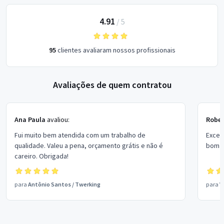
4.91
/
5
95
clientes avaliaram nossos profissionais
Avaliações de quem contratou
Ana Paula
avaliou:
Rober
Fui muito bem atendida com um trabalho de
Excel
qualidade. Valeu a pena, orçamento grátis e não é
bom p
careiro. Obrigada!
para
Antônio Santos
/
Twerking
para
V