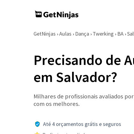
GetNinjas
Aulas
Dança
Twerking
BA
Sa
›
›
›
›
›
Precisando de A
em Salvador?
Milhares de profissionais avaliados po
com os melhores.
Até 4 orçamentos grátis e seguros