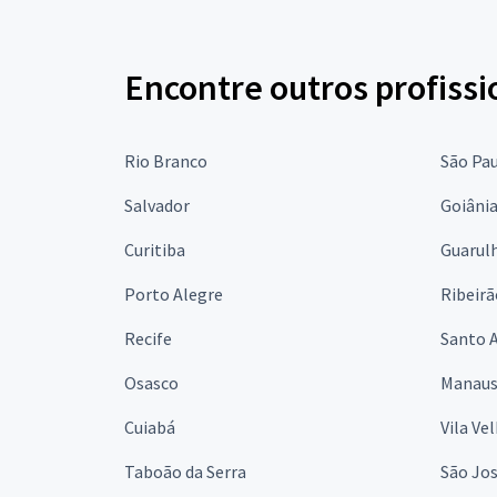
Encontre outros profissi
Rio Branco
São Pa
Salvador
Goiâni
Curitiba
Guarul
Porto Alegre
Ribeirã
Recife
Santo 
Osasco
Manau
Cuiabá
Vila Ve
Taboão da Serra
São Jo