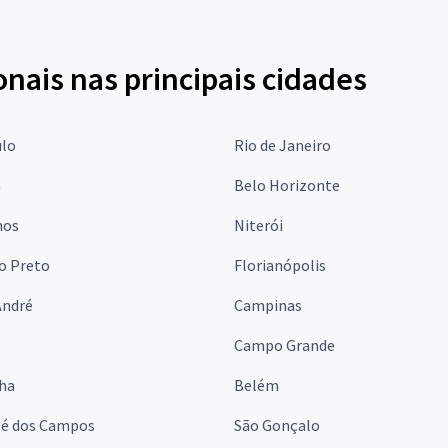
onais nas principais cidades
ulo
Rio de Janeiro
a
Belo Horizonte
hos
Niterói
o Preto
Florianópolis
André
Campinas
s
Campo Grande
lha
Belém
sé dos Campos
São Gonçalo