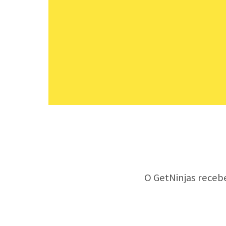
O GetNinjas receb