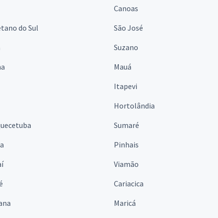
Canoas
tano do Sul
São José
á
Suzano
na
Mauá
Itapevi
Hortolândia
quecetuba
Sumaré
na
Pinhais
í
Viamão
é
Cariacica
ana
Maricá