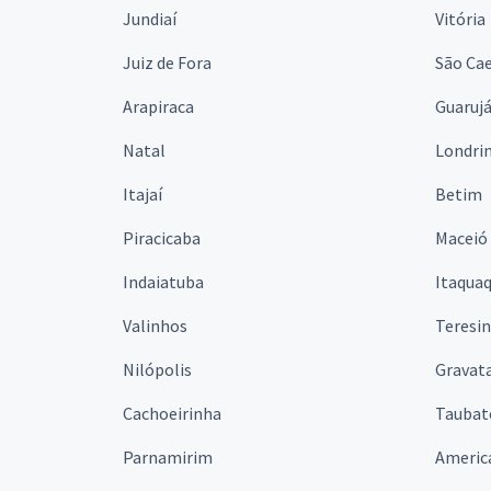
Jundiaí
Vitória
Juiz de Fora
São Cae
Arapiraca
Guaruj
Natal
Londri
Itajaí
Betim
Piracicaba
Maceió
Indaiatuba
Itaqua
Valinhos
Teresi
Nilópolis
Gravata
Cachoeirinha
Taubat
Parnamirim
Americ